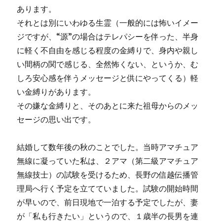
あります。
それとは別にいわゆる生霊（一般的には怖いイメー
ジですが、“源”の場合はテレパシーを伴った、半身
に軽く不自由を感じる程度の金縛りで、身内や親し
い間柄の関で感じる、全然怖くない、というか、む
しろ安心感を伴うメッセージと供にやってくる）軽
い金縛りがあります。
その嫌な金縛りと、そのあとに来た祖母からのメッ
セージの思い出です。
結婚して数年後の秋のことでした。当時アマチュア
無線に凝っていた私は、２アマ（第二級アマチュア
無線技士）の試験を受けるため、長野の信越伝播管
理局へ行く予定を立てていました。試験の開始時間
が早いので、前日現地で一泊する予定でしたが、妻
が「私も行きたい」というので、１歳半の長男を連