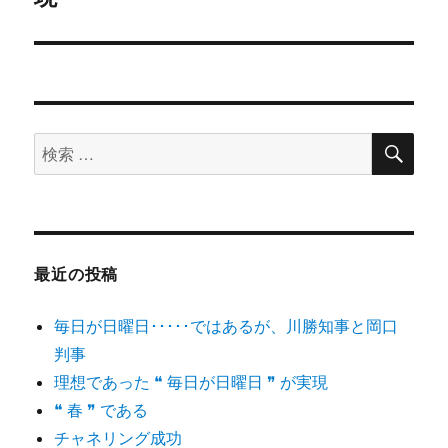
ー
ウ
投
で
開
シ
き
稿:
ま
す
)
ョ
ン
検
検
索
索
対
象:
最近の投稿
毎日が日曜日･････ではあるが、川勝知事と岡口
判事
理想であった ❝ 毎日が日曜日 ❞ が実現
❝ 春 ❞ である
チャネリング成功