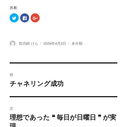
共有:
ク
F
ク
リ
a
リ
ッ
c
ッ
ク
e
ク
し
b
し
て
o
て
T
o
G
w
k
o
投
投
カ
気功師 げん
2024年4月2日
未分類
i
で
o
t
共
g
稿
稿
テ
t
有
l
e
す
e
者
日:
ゴ
r
る
+
リ
で
に
で
共
は
共
ー
投
有
ク
有
(
リ
(
前
新
ッ
新
し
ク
し
稿
チャネリング成功
い
し
い
過
ウ
て
ウ
ィ
く
ィ
去
ナ
ン
だ
ン
ド
さ
ド
の
ウ
い
ウ
で
(
で
ビ
開
新
開
投
次
き
し
き
ま
い
ま
稿:
ゲ
理想であった ❝ 毎日が日曜日 ❞ が実
す
ウ
す
次
)
ィ
)
ン
現
の
ド