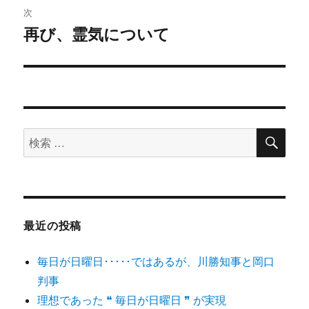
ビ
開
新
開
投
次
き
し
き
ま
い
ま
稿:
ゲ
再び、霊気について
す
ウ
す
次
)
ィ
)
ン
の
ド
ー
ウ
投
で
開
シ
き
稿:
ま
す
)
ョ
検
検
索
ン
索
対
象:
最近の投稿
毎日が日曜日･････ではあるが、川勝知事と岡口
判事
理想であった ❝ 毎日が日曜日 ❞ が実現