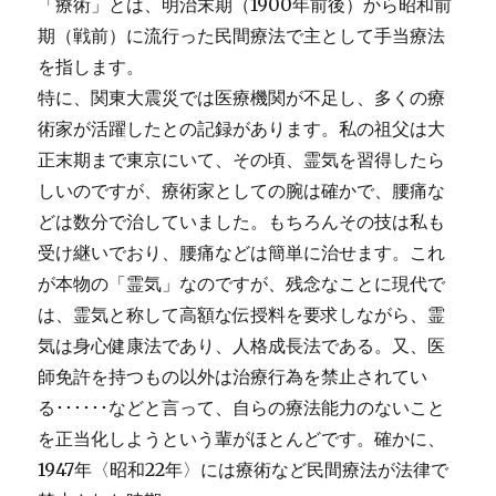
「療術」とは、明治末期（1900年前後）から昭和前
期（戦前）に流行った民間療法で主として手当療法
を指します。
特に、関東大震災では医療機関が不足し、多くの療
術家が活躍したとの記録があります。私の祖父は大
正末期まで東京にいて、その頃、霊気を習得したら
しいのですが、療術家としての腕は確かで、腰痛な
どは数分で治していました。もちろんその技は私も
受け継いでおり、腰痛などは簡単に治せます。これ
が本物の「霊気」なのですが、残念なことに現代で
は、霊気と称して高額な伝授料を要求しながら、霊
気は身心健康法であり、人格成長法である。又、医
師免許を持つもの以外は治療行為を禁止されてい
る･･････などと言って、自らの療法能力のないこと
を正当化しようという輩がほとんどです。確かに、
1947年〈昭和22年〉には療術など民間療法が法律で