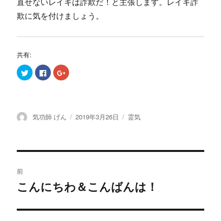
直せないレイキは詐欺だ！と主張します。レイキ詐
欺に気を付けましょう。
共有:
ク
F
ク
リ
a
リ
ッ
c
ッ
ク
e
ク
し
b
し
て
o
て
T
o
G
w
k
o
投
投
カ
気功師 げん
2019年3月26日
霊気
i
で
o
t
共
g
稿
稿
テ
t
有
l
e
す
e
者
日:
ゴ
r
る
+
リ
で
に
で
共
は
共
ー
投
有
ク
有
(
リ
(
前
新
ッ
新
し
ク
し
稿
こんにちわ＆こんばんは！
い
し
い
過
ウ
て
ウ
ィ
く
ィ
去
ナ
ン
だ
ン
ド
さ
ド
の
ウ
い
ウ
で
(
で