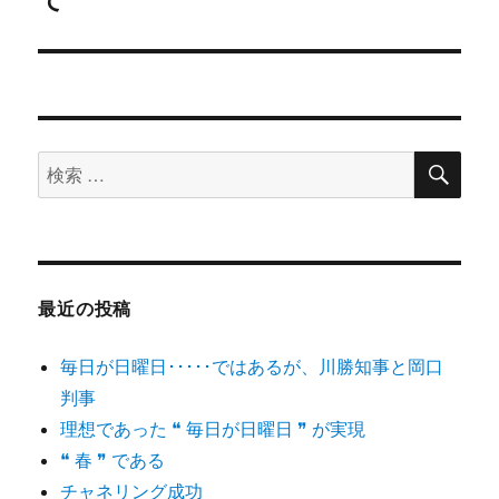
開
シ
き
投
ま
す
稿:
)
ョ
ン
検
検
索
索
対
象:
最近の投稿
毎日が日曜日･････ではあるが、川勝知事と岡口
判事
理想であった ❝ 毎日が日曜日 ❞ が実現
❝ 春 ❞ である
チャネリング成功