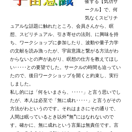
催する【気功サ
ークル】で、何
気なくスピリチ
ュアルな話題に触れたところ、会員さんから、瞑
想、スピリチュアル、引き寄せの法則、に興味を持
ち、ワークショップに参加したり、波動や量子力学
の文献を読み漁ったが、宇宙意識と繋がる方法がわ
からないとの声があがり、瞑想の仕方を教えてほし
い･････との要望でした。サークルの時間も迫ってい
たので、後日ワークショップを開くと約束し、実行
しました。
私し的には「何をいまさら、･････」と言う思いでし
たが、本人は必至で「無に成れ･････」と言うがその
方法がわというのです。それはまさにその通りで、
人間は眠っているとき以外“無”にはなれないので
す。確かに、無に成れという言葉は無責任です。言