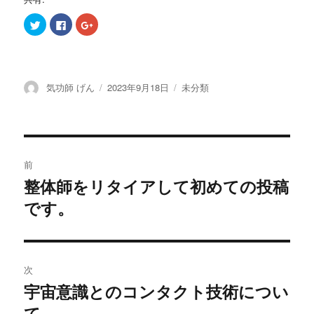
ク
F
ク
リ
a
リ
ッ
c
ッ
ク
e
ク
し
b
し
て
o
て
T
o
G
w
k
o
投
投
カ
気功師 げん
2023年9月18日
未分類
i
で
o
t
共
g
稿
稿
テ
t
有
l
e
す
e
者
日:
ゴ
r
る
+
リ
で
に
で
共
は
共
ー
投
有
ク
有
(
リ
(
前
新
ッ
新
し
ク
し
稿
整体師をリタイアして初めての投稿
い
し
い
過
ウ
て
ウ
ィ
く
ィ
です。
去
ナ
ン
だ
ン
ド
さ
ド
の
ウ
い
ウ
で
(
で
ビ
開
新
開
投
き
し
き
ま
い
ま
稿:
ゲ
す
ウ
す
次
)
ィ
)
ン
宇宙意識とのコンタクト技術につい
次
ド
ー
ウ
て
で
の